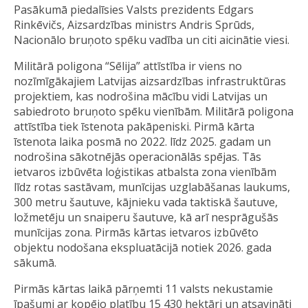
Pasākumā piedalīsies Valsts prezidents Edgars
Rinkēvičs, Aizsardzības ministrs Andris Sprūds,
Nacionālo bruņoto spēku vadība un citi aicinātie viesi.
Militārā poligona “Sēlija” attīstība ir viens no
nozīmīgākajiem Latvijas aizsardzības infrastruktūras
projektiem, kas nodrošina mācību vidi Latvijas un
sabiedroto bruņoto spēku vienībām. Militārā poligona
attīstība tiek īstenota pakāpeniski. Pirmā kārta
īstenota laika posmā no 2022. līdz 2025. gadam un
nodrošina sākotnējās operacionālās spējas. Tās
ietvaros izbūvēta loģistikas atbalsta zona vienībām
līdz rotas sastāvam, munīcijas uzglabāšanas laukums,
300 metru šautuve, kājnieku vada taktiskā šautuve,
ložmetēju un snaiperu šautuve, kā arī nesprāgušās
munīcijas zona. Pirmās kārtas ietvaros izbūvēto
objektu nodošana ekspluatācijā notiek 2026. gada
sākumā.
Pirmās kārtas laikā pārņemti 11 valsts nekustamie
īpašumi ar kopējo platību 15 430 hektāri un atsavināti