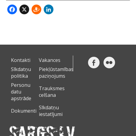
Facebook
X
Draugiem
LinkedIn
Kontakti
Vakances
Sīkdatņu
Piekļūstamības
politika
paziņojums
Personu
Trauksmes
datu
celšana
apstrāde
Sīkdatņu
Dokumenti
iestatījumi