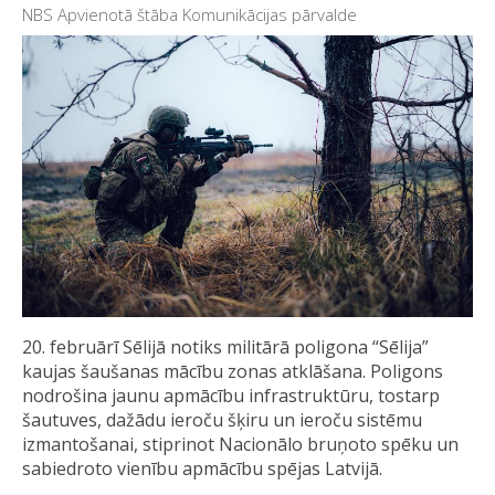
NBS Apvienotā štāba Komunikācijas pārvalde
20. februārī Sēlijā notiks militārā poligona “Sēlija”
kaujas šaušanas mācību zonas atklāšana. Poligons
nodrošina jaunu apmācību infrastruktūru, tostarp
šautuves, dažādu ieroču šķiru un ieroču sistēmu
izmantošanai, stiprinot Nacionālo bruņoto spēku un
sabiedroto vienību apmācību spējas Latvijā.