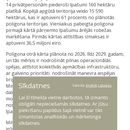
14 privātpersonām piederoši īpašumi 160 hektāru
platībā. Kopējā apgūtā teritorija veido 15 590
hektārus, kas ir aptuveni 61 procents no plānotās
poligona teritorijas. Vienlaikus pabeigta poligona
pirmajā kārtā pārņemto īpašumu ārējās robežas
marķēšana. Pirmās kārtas attīstības izmaksas ir
aptuveni 36,5 miljoni eiro.
Poligona otrā kārta plānota no 2026. līdz 2029. gadam,
un tās mērķis ir nodrošināt pilnas operacionālās
spējas, attīstot kolektīvās apmācības infrastruktūru,
ar galveno prioritāti nodrošināt manevra iespējas
brigādes līmeņa mācībām. 2025. gada 26. septembrī
Sīkdatnes
Ministru kabinets atbalstīja poligona otrās kārtas
Valoda:
English
Latviešu
daļēju attīstību publiskās un privātās partnerības
Lai šī tīmekļa vietne darbotos, tā izmanto
modelī, savukārt 9. oktobrī Aizsardzības ministrija
obligāti nepieciešamās sīkdatnes. Ar Jūsu
noslēdza vienošanos ar VAS “Valsts nekustamie
piekrišanu papildus šajā vietnē var tikt
īpašumi” par projekta īstenošanas nodrošināšanu.
izmantotas analītiskās un mārketinga
Militārā poligona teritorijā jau notiek taktiskās un
sīkdatnes.
inženiertehniskās apmācības, bruņu tehnikas