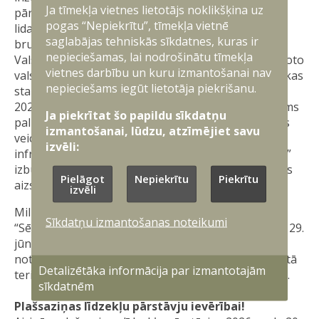
Ja tīmekļa vietnes lietotājs noklikšķina uz
pārvietošanās, gaisa kuģu pārlidojumi un bezpilota
pogas “Nepiekrītu”, tīmekļa vietnē
lidaparātu apmācības. Mācībās piedalās Nacionālo
saglabājas tehniskās sīkdatnes, kuras ir
bruņoto spēku karavīri, tostarp Zemessardzes un
nepieciešamas, lai nodrošinātu tīmekļa
Valsts aizsardzības dienesta karavīri, kā arī sabiedroto
vietnes darbību un kuru izmantošanai nav
valstu vienības. 2026. gadā poligonā plānotas vairākas
nepieciešams iegūt lietotāja piekrišanu.
starptautiskas militārās mācības.
2022. gada NATO samitā Madridē pieņemtais lēmums
Ja piekrītat šo papildu sīkdatņu
palielināt sabiedroto spēku klātbūtni Baltijas valstīs
izmantošanai, lūdzu, atzīmējiet savu
veicināja nepieciešamību attīstīt papildu apmācību
izvēli:
infrastruktūru Latvijā. Lēmums par poligona “Sēlija”
izbūvi ir Latvijas pieņemts stratēģisks lēmums valsts
Pielāgot
Nepiekrītu
Piekrītu
aizsardzības spēju stiprināšanai.
izvēli
Militārā poligona izveidi nosaka Militārā poligona
Sīkdatņu izmantošanas noteikumi
“Sēlija” izveides likums, kas stājās spēkā 2023. gada 29.
jūnijā, kā arī Ministru kabineta 2023. gada 13. jūlija
noteikumi Nr. 416 par militārā poligona robežu un tā
Detalizētāka informācija par izmantotajām
teritorijā ietilpstošajiem nekustamajiem īpašumiem.
sīkdatnēm
Plašsaziņas līdzekļu pārstāvju ievērībai!