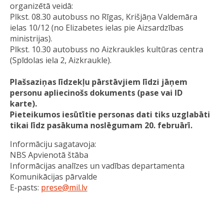
organizētā veidā:
Plkst. 08.30 autobuss no Rīgas, Krišjāņa Valdemāra
ielas 10/12 (no Elizabetes ielas pie Aizsardzības
ministrijas).
Plkst. 10.30 autobuss no Aizkraukles kultūras centra
(Spīdolas iela 2, Aizkraukle).
Plašsaziņas līdzekļu pārstāvjiem līdzi jāņem
personu apliecinošs dokuments (pase vai ID
karte).
Pieteikumos iesūtītie personas dati tiks uzglabāti
tikai līdz pasākuma noslēgumam 20. februārī.
Informāciju sagatavoja:
NBS Apvienotā štāba
Informācijas analīzes un vadības departamenta
Komunikācijas pārvalde
E-pasts:
prese@mil.lv