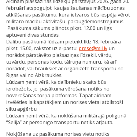
Aicinām plašsaziņas līdzekļu pārstāvjus 2026. gada 20.
februārī atspoguļot kaujas šaušanas mācību zonas
atklāšanas pasākumu, kura ietvaros būs iespēja vērot
militāro mācību aktivitāšu paraugdemonstrējumus.
Pasākuma sākums plānots plkst. 12.00 un ilgs
aptuveni divas stundas.
Dalību pasākumā lūdzam pieteikt līdz 18. februāra
plkst. 15.00, rakstot uz e-pastu:
prese@mil.lv
un
norādot pārstāvēto plašsaziņas līdzekli, vārdu,
uzvārdu, personas kodu, tālruņa numuru, kā arī
norādot, vai brauksiet ar organizēto transportu no
Rīgas vai no Aizkraukles.
Lūdzam ņemt vērā, ka dalībnieku skaits būs
ierobežots, jo pasākuma vērošana notiks no
novērošanas torņa platformas. Tāpat aicinām
izvēlēties laikapstākļiem un norises vietai atbilstoši
siltu apģērbu.
Lūdzam ņemt vērā, ka nokļūšana militārajā poligonā
“Sēlija” ar personīgo transportu netiks atļauta.
Nokļūšana uz pasākuma norises vietu notiks