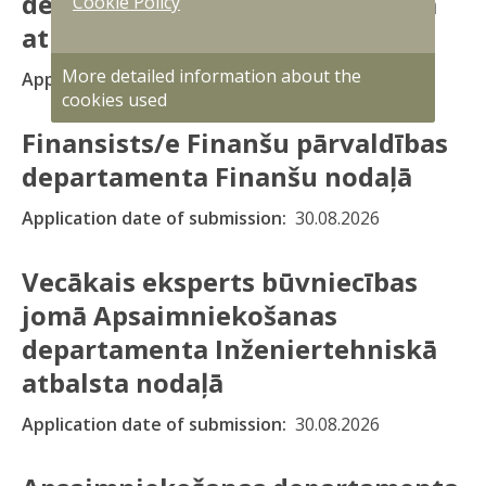
departamenta Inženiertehniskā
Cookie Policy
atbalsta nodaļā
More detailed information about the
Application date of submission
30.08.2026
cookies used
Finansists/e Finanšu pārvaldības
departamenta Finanšu nodaļā
Application date of submission
30.08.2026
Vecākais eksperts būvniecības
jomā Apsaimniekošanas
departamenta Inženiertehniskā
atbalsta nodaļā
Application date of submission
30.08.2026