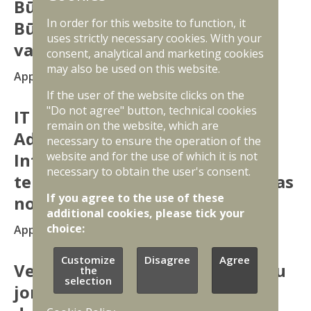
Būvniecības departamenta
In order for this website to function, it
Būvprojektu izstrādes nodaļas
uses strictly necessary cookies. With your
vadītājs – arhitekts
consent, analytical and marketing cookies
may also be used on this website.
Application date of submission
23.08.2026
If the user of the website clicks on the
"Do not agree" button, technical cookies
IT sistēmu administrators
remain on the website, which are
Administratīvais departaments
necessary to ensure the operation of the
Informācijas un komunikācijas
website and for the use of which it is not
necessary to obtain the user's consent.
tehnoloģiju (IKT) procesu vadības
If you agree to the use of these
nodaļa
additional cookies, please tick your
choice:
Application date of submission
23.08.2026
Customize
Disagree
Agree
Vecākais eksperts elektroietaišu
the
selection
jomā Apsaimniekošanas